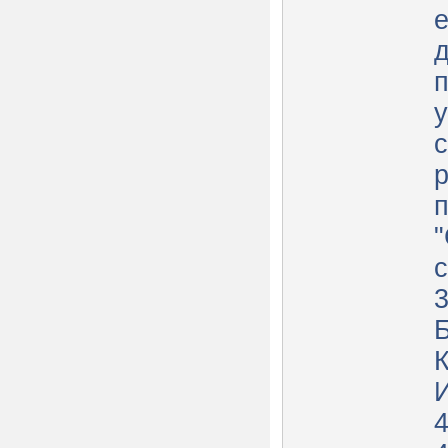
е
д
п
у
р
с