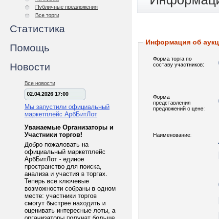
Информаци
Публичные предложения
Все торги
Статистика
Информация об аук
Помощь
Форма торга по
Новости
составу участников:
Все новости
02.04.2026 17:00
Форма
представления
Мы запустили официальный
предложений о цене:
маркетплейс АрбБитЛот
Уважаемые Организаторы и
Участники торгов!
Наименование:
Добро пожаловать на
официальный маркетплейс
АрбБитЛот - единое
пространство для поиска,
анализа и участия в торгах.
Теперь все ключевые
возможности собраны в одном
месте: участники торгов
смогут быстрее находить и
оценивать интересные лоты, а
организаторы получат больше