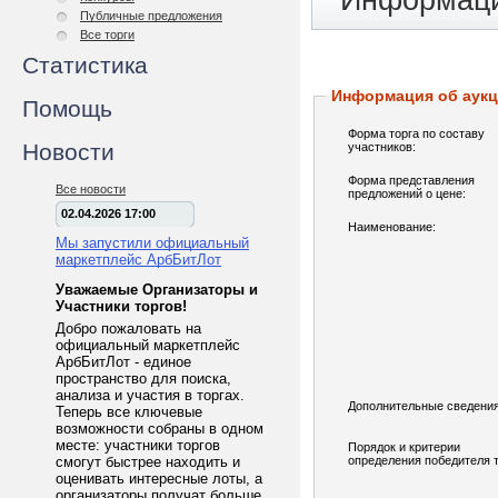
Информаци
Публичные предложения
Все торги
Статистика
Информация об аук
Помощь
Форма торга по составу
Новости
участников:
Форма представления
Все новости
предложений о цене:
02.04.2026 17:00
Наименование:
Мы запустили официальный
маркетплейс АрбБитЛот
Уважаемые Организаторы и
Участники торгов!
Добро пожаловать на
официальный маркетплейс
АрбБитЛот - единое
пространство для поиска,
анализа и участия в торгах.
Дополнительные сведения
Теперь все ключевые
возможности собраны в одном
месте: участники торгов
Порядок и критерии
смогут быстрее находить и
определения победителя т
оценивать интересные лоты, а
организаторы получат больше