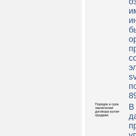
о
и
и
б
о
п
с
э
s
п
8
Порядок и срок
В
заключения
договора купли-
д
продажи:
п
у