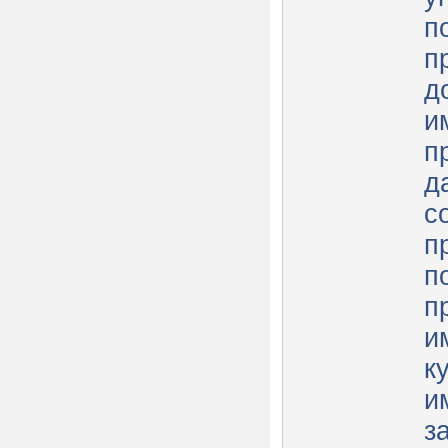
п
п
д
и
п
д
с
п
п
п
и
к
и
з