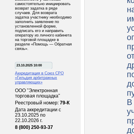
к
самостоятельно инициировать
н
возврат задатка в ряде
случаев. Для возврата
и
задатка участнику необходимо
заполнить заявление по
у
установленной форме,
подписать его и направить
оператору из личного кабинета
о
на торговой площадке в
разделе «Помощь — Обратная
п
связь».
о
д
23.10.2025 10:00
п
Аккредитация в Союз СРО
«Гильдия арбитражных
д
управляющих»
ООО "Электронная
п
торговая площадка"
В
Реестровый номер:
79-К
Дата аккредитации с
у
23.10.2025 по
п
22.10.2026 г.
8 (800) 250-93-37
д