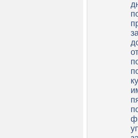
д
п
п
з
д
о
п
п
к
и
п
п
ф
у