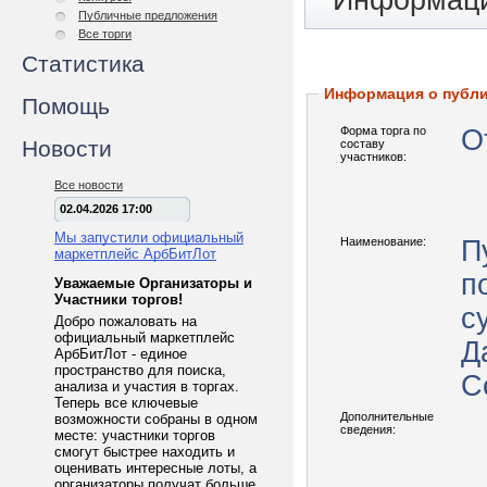
Информаци
Публичные предложения
Все торги
Статистика
Информация о публ
Помощь
Форма торга по
О
Новости
составу
участников:
Все новости
02.04.2026 17:00
Мы запустили официальный
Наименование:
П
маркетплейс АрбБитЛот
п
Уважаемые Организаторы и
Участники торгов!
с
Добро пожаловать на
официальный маркетплейс
Д
АрбБитЛот - единое
пространство для поиска,
С
анализа и участия в торгах.
Теперь все ключевые
Дополнительные
возможности собраны в одном
сведения:
месте: участники торгов
смогут быстрее находить и
оценивать интересные лоты, а
организаторы получат больше