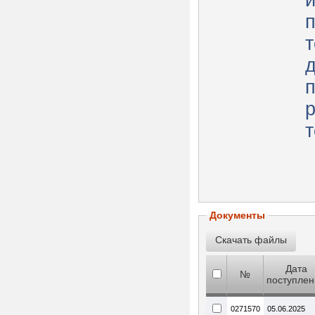
п
т
д
п
р
т
Документы
Дата
№
поступлен
0271570
05.06.2025