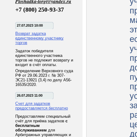
у
Ploshadka-torgi@yandex.ru
+7 (800) 250-93-37
п
м
27.07.2023 10:00
эт
Возврат задатка
е
единственному участнику
торгов
у
Задаток победителя
единственного участника
п
торгов не подлежит возврату и
входит в счёт оплаты.
д
Определение Верховного суда
п
РФ от 29.06.2023 г. № 307-
ЭС21-13921 (3,4) по делу А56-
п
16535/2020.
у
26.07.2023 11:00
з
Счет для задатков
предоставляется бесплатно
р
Предоставляем специальный
счёт для приёма задатков
с
ц
бесплатным
обслуживанием
для
д
Арбитражных управляющих и