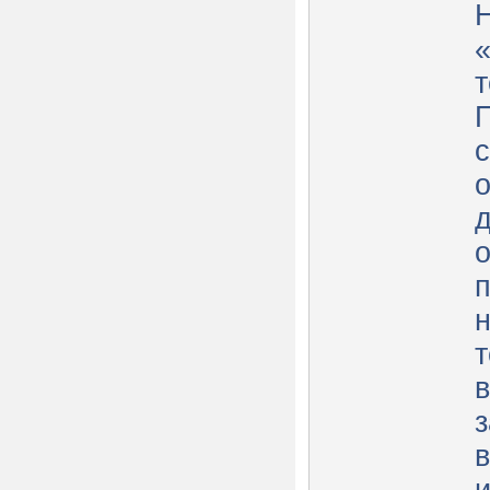
«
т
П
с
о
о
в