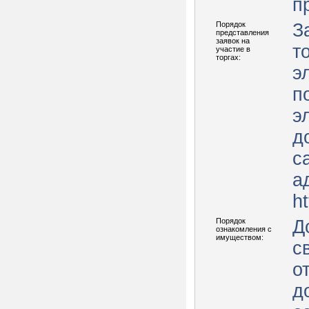
п
Порядок
З
представления
заявок на
т
участие в
торгах:
э
п
э
д
с
а
ht
Порядок
Д
ознакомления с
имуществом:
с
о
д