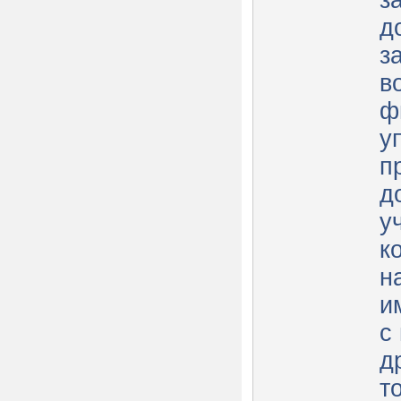
з
д
з
в
ф
у
п
д
у
к
н
и
с
д
т