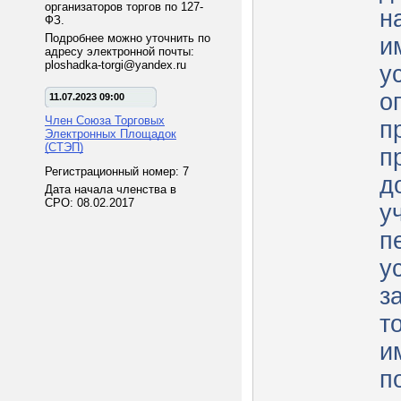
организаторов торгов по 127-
н
ФЗ.
Подробнее можно уточнить по
и
адресу электронной почты:
ploshadka-torgi@yandex.ru
у
о
11.07.2023 09:00
Член Союза Торговых
п
Электронных Площадок
(СТЭП)
п
Регистрационный номер: 7
д
Дата начала членства в
СРО: 08.02.2017
у
п
у
з
т
и
п