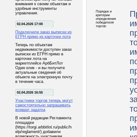
внимания к своим объектам и
удобные инструменты
Порядок и
П
управления.
критерии
определения
и
победителя
02.04.2026 17:00
торгов:
п
Подключили заказ выписки из
ЕГРН прямо из карточки лота
т
Теперь по объектам
недвижимости доступен заказ
и
выписки из ЕГРН прямо в
карточке лота на
п
маркетплейсе АрбБитЛот
Один клик - и вы получите
п
актуальные сведения об
объекте на электронную почту
п
в течение часа.
у
02.04.2026 16:55
з
Участники торгов теперь могут
самостоятельно запрашивать
т
возврат задатка
п
В новой редакции Регламента
площадки
и
(https://torgi.arbbitlot.ru/public/h
elp/reglament/) добавили
возможность участникам