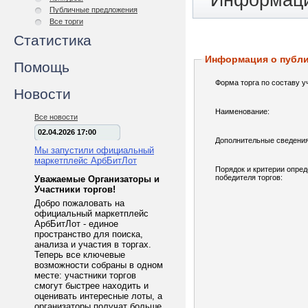
Информаци
Публичные предложения
Все торги
Статистика
Информация о публ
Помощь
Форма торга по составу у
Новости
Наименование:
Все новости
02.04.2026 17:00
Дополнительные сведения
Мы запустили официальный
маркетплейс АрбБитЛот
Порядок и критерии опре
победителя торгов:
Уважаемые Организаторы и
Участники торгов!
Добро пожаловать на
официальный маркетплейс
АрбБитЛот - единое
пространство для поиска,
анализа и участия в торгах.
Теперь все ключевые
возможности собраны в одном
месте: участники торгов
смогут быстрее находить и
оценивать интересные лоты, а
организаторы получат больше