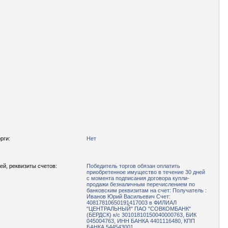
рги:
Нет
ей, реквизиты счетов:
Победитель торгов обязан оплатить
приобретенное имущество в течение 30 дней
с момента подписания договора купли-
продажи безналичным перечислением по
банковским реквизитам на счет: Получатель :
Иванов Юрий Васильевич Счет:
40817810650191417003 в ФИЛИАЛ
"ЦЕНТРАЛЬНЫЙ" ПАО "СОВКОМБАНК"
(БЕРДСК) к/с 30101810150040000763, БИК
045004763, ИНН БАНКА 4401116480, КПП
БАНКА 544543001