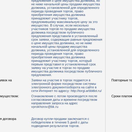
предложения о цене имущества должника, но
не ниже начальной цены продажи имущества
должника, установленной для определенного
периода проведения торгов, право
приобретения имущества должника
принадлежит участнику торгов,
предложившему максимальную цену за это
имущество. В случае, если несколько
участников торгов по продаже имущества
должника посредством публичного
предложения представили в установленный
срок заявки, содержащие равные предложения
о цене имущества должника, но не ниже
начальной цены продажи имущества
должника, установленной для определенного
периода проведения торгов, право
приобретения имущества должника
принадлежит участнику торгов, который
первым представил в установленный срок
заявку на участие в торгах по продаже
имущества должника посредством публичного
предложения.
аявок на
Заявки на участие в торгах подаются в
Повторные то
электронной форме посредством системы
электронного документооборота на сайте в
сети Интернет по адресу: http://torgi.arbbitlot.ru/
имуществом:
Ознакомление с лотом производится после
Сроки платеж
согласования даты и времени посредством
направления запроса на адрес
vprokhorov@bk.ru
я договора
Договор купли-продажи заключается с
победителем в течение 5 дней с даты
подведения результатов торгов.