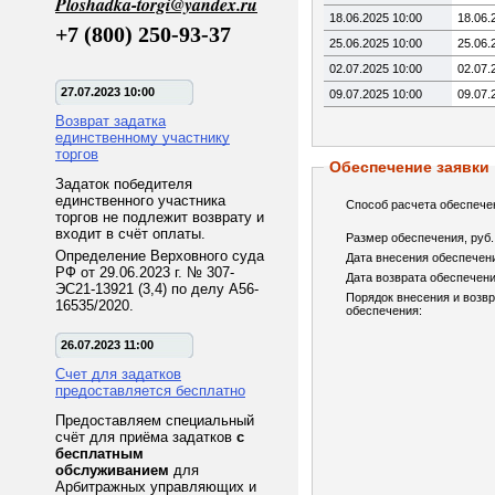
Ploshadka-torgi@yandex.ru
18.06.2025 10:00
18.06.
+7 (800) 250-93-37
25.06.2025 10:00
25.06.
02.07.2025 10:00
02.07.
27.07.2023 10:00
09.07.2025 10:00
09.07.
Возврат задатка
единственному участнику
торгов
Обеспечение заявки
Задаток победителя
единственного участника
Способ расчета обеспече
торгов не подлежит возврату и
входит в счёт оплаты.
Размер обеспечения, руб.
Определение Верховного суда
Дата внесения обеспечен
РФ от 29.06.2023 г. № 307-
Дата возврата обеспечени
ЭС21-13921 (3,4) по делу А56-
Порядок внесения и возв
16535/2020.
обеспечения:
26.07.2023 11:00
Счет для задатков
предоставляется бесплатно
Предоставляем специальный
счёт для приёма задатков
с
бесплатным
обслуживанием
для
Арбитражных управляющих и