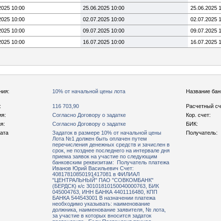
2025 10:00
25.06.2025 10:00
25.06.2025 
2025 10:00
02.07.2025 10:00
02.07.2025 
2025 10:00
09.07.2025 10:00
09.07.2025 
2025 10:00
16.07.2025 10:00
16.07.2025 
ния:
10% от начальной цены лота
Название бан
:
116 703,90
Расчетный сч
ия:
Согласно Договору о задатке
Кор. счет:
я:
Согласно Договору о задатке
БИК:
рата
Задаток в размере 10% от начальной цены
Получатель:
Лота №1 должен быть оплачен путем
перечисления денежных средств и зачислен в
срок, не позднее последнего на интервале дня
приема заявок на участие по следующим
банковским реквизитам: Получатель платежа
Иванов Юрий Васильевич Счет:
40817810850191417081 в ФИЛИАЛ
"ЦЕНТРАЛЬНЫЙ" ПАО "СОВКОМБАНК"
(БЕРДСК) к/с 30101810150040000763, БИК
045004763, ИНН БАНКА 4401116480, КПП
БАНКА 544543001 В назначении платежа
необходимо указывать: наименование
должника, наименование заявителя, № лота,
за участие в которых вносится задаток