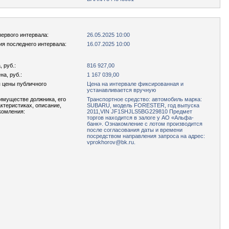
первого интервала:
26.05.2025 10:00
ия последнего интервала:
16.07.2025 10:00
 руб.:
816 927,00
а, руб.:
1 167 039,00
 цены публичного
Цена на интервале фиксированная и
устанавливается вручную
имуществе должника, его
Транспортное средство: автомобиль марка:
актеристиках, описание,
SUBARU, модель FORESTER, год выпуска
комления:
2011,VIN JF1SHJLS5BG229810 Предмет
торгов находится в залоге у АО «Альфа-
банк». Ознакомление с лотом производится
после согласования даты и времени
посредством направления запроса на адрес:
vprokhorov@bk.ru.