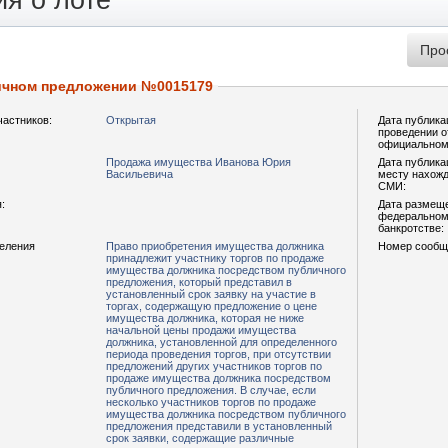
я о лоте
ичном предложении №0015179
частников:
Открытая
Дата публика
проведении о
официальном
Продажа имущества Иванова Юрия
Дата публика
Васильевича
месту нахожд
СМИ:
:
Дата размещ
федеральном 
банкротстве:
деления
Право приобретения имущества должника
Номер сообщ
принадлежит участнику торгов по продаже
имущества должника посредством публичного
предложения, который представил в
установленный срок заявку на участие в
торгах, содержащую предложение о цене
имущества должника, которая не ниже
начальной цены продажи имущества
должника, установленной для определенного
периода проведения торгов, при отсутствии
предложений других участников торгов по
продаже имущества должника посредством
публичного предложения. В случае, если
несколько участников торгов по продаже
имущества должника посредством публичного
предложения представили в установленный
срок заявки, содержащие различные