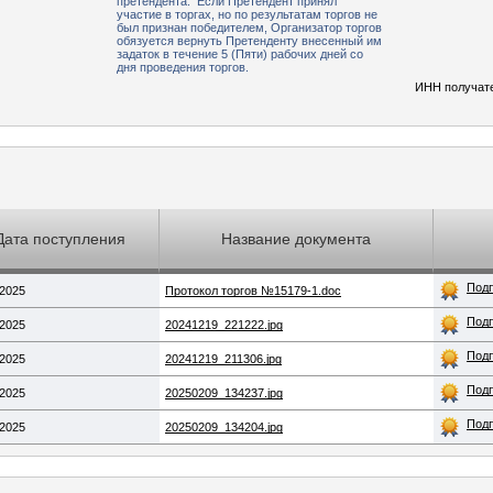
претендента. Если Претендент принял
участие в торгах, но по результатам торгов не
был признан победителем, Организатор торгов
обязуется вернуть Претенденту внесенный им
задаток в течение 5 (Пяти) рабочих дней со
дня проведения торгов.
ИНН получат
Дата поступления
Название документа
Под
.2025
Протокол торгов №15179-1.doc
Под
.2025
20241219_221222.jpg
Под
.2025
20241219_211306.jpg
Под
.2025
20250209_134237.jpg
Под
.2025
20250209_134204.jpg