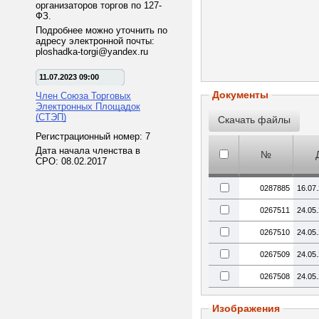
организаторов торгов по 127-
ФЗ.
Подробнее можно уточнить по
адресу электронной почты:
ploshadka-torgi@yandex.ru
11.07.2023 09:00
Документы
Член Союза Торговых
Электронных Площадок
(СТЭП)
Регистрационный номер: 7
Дата начала членства в
№
СРО: 08.02.2017
0287885
16.07
0267511
24.05
0267510
24.05
0267509
24.05
0267508
24.05
Изображения