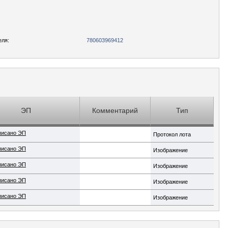
еля:
780603969412
ЭП
Комментарий
Тип
писано ЭП
Протокол лота
писано ЭП
Изображение
писано ЭП
Изображение
писано ЭП
Изображение
писано ЭП
Изображение