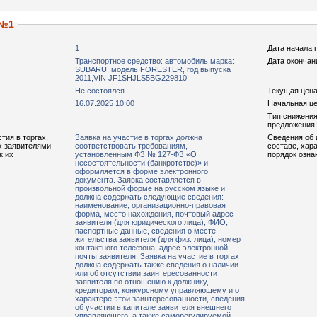
 №1
1
Дата начала 
Транспортное средство: автомобиль марка:
Дата окончан
SUBARU, модель FORESTER, год выпуска
2011,VIN JF1SHJLS5BG229810
Не состоялся
Текущая цена,
16.07.2025 10:00
Начальная цен
Тип снижения
предложения:
тия в торгах,
Заявка на участие в торгах должна
Сведения об 
х заявителями
соответствовать требованиям,
составе, хар
к их
установленным ФЗ № 127-ФЗ «О
порядок озна
несостоятельности (банкротстве)» и
оформляется в форме электронного
документа. Заявка составляется в
произвольной форме на русском языке и
должна содержать следующие сведения:
наименование, организационно-правовая
форма, место нахождения, почтовый адрес
заявителя (для юридического лица); ФИО,
паспортные данные, сведения о месте
жительства заявителя (для физ. лица); номер
контактного телефона, адрес электронной
почты заявителя. Заявка на участие в торгах
должна содержать также сведения о наличии
или об отсутствии заинтересованности
заявителя по отношению к должнику,
кредиторам, конкурсному управляющему и о
характере этой заинтересованности, сведения
об участии в капитале заявителя внешнего
управляющего, а также саморегулируемой