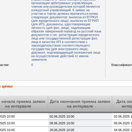
организации арбитражных управляющих,
членом или руководителем которой является
конкурсный управляющий. К заявке на
участие в торгах должны прилагаться копии
следующих документов: выписка из ЕГРЮЛ
(для юридического лица), выписка из ЕГРИП
(для ИП), документы, удостоверяющие
личность (для физ. лица), надлежащим
образом заверенный перевод на русский язык
документов о гос. регистрации юридического
лица или государственной регистрации физ.
лица в качестве ИП в соответствии с
законодательством соответствующего
государства (для иностранного лица);
документ, подтверждающий полномочия лица
на осуществление действий от имени
заявителя.
астие:
0
Классификат
я цены
 начала приема заявок
Дата окончания приема заявок
Дата ок
на интервале
на интервале
инте
2025 10:00
02.06.2025 10:00
02.06.2025 
2025 10:00
09.06.2025 10:00
09.06.2025 
2025 10:00
18.06.2025 10:00
18.06.2025 