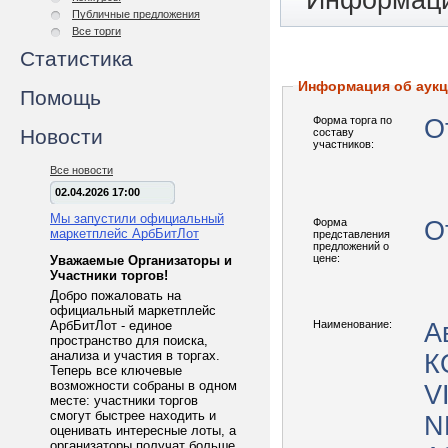
Информаци
Публичные предложения
Все торги
Статистика
Информация об аук
Помощь
Форма торга по
О
Новости
составу
участников:
Все новости
02.04.2026 17:00
Мы запустили официальный
Форма
О
маркетплейс АрбБитЛот
представления
предложений о
цене:
Уважаемые Организаторы и
Участники торгов!
Добро пожаловать на
официальный маркетплейс
АрбБитЛот - единое
Наименование:
А
пространство для поиска,
анализа и участия в торгах.
К
Теперь все ключевые
возможности собраны в одном
V
месте: участники торгов
смогут быстрее находить и
N
оценивать интересные лоты, а
организаторы получат больше