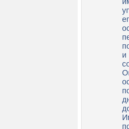
и
у
е
о
п
п
и
с
О
о
п
д
д
И
п