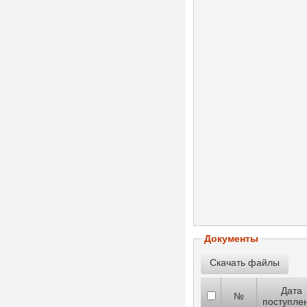
Документы
Дата
№
поступле