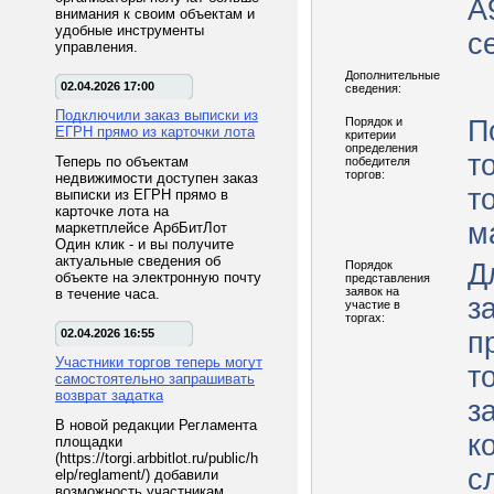
А
внимания к своим объектам и
удобные инструменты
с
управления.
Дополнительные
02.04.2026 17:00
сведения:
Подключили заказ выписки из
Порядок и
П
ЕГРН прямо из карточки лота
критерии
определения
т
Теперь по объектам
победителя
торгов:
недвижимости доступен заказ
т
выписки из ЕГРН прямо в
карточке лота на
м
маркетплейсе АрбБитЛот
Один клик - и вы получите
актуальные сведения об
Порядок
Д
объекте на электронную почту
представления
заявок на
в течение часа.
з
участие в
торгах:
02.04.2026 16:55
п
Участники торгов теперь могут
т
самостоятельно запрашивать
возврат задатка
з
В новой редакции Регламента
к
площадки
(https://torgi.arbbitlot.ru/public/h
с
elp/reglament/) добавили
возможность участникам