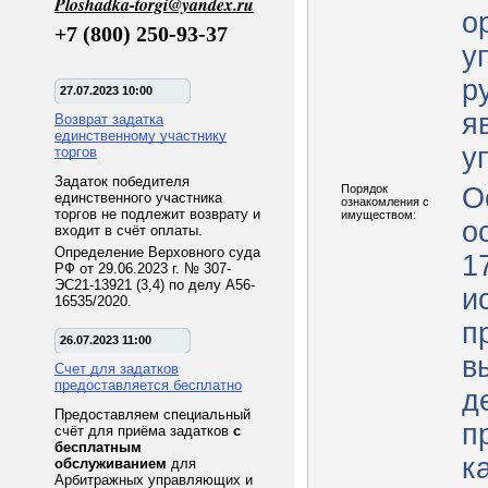
Ploshadka-torgi@yandex.ru
о
+7 (800) 250-93-37
у
р
27.07.2023 10:00
я
Возврат задатка
единственному участнику
у
торгов
Задаток победителя
Порядок
О
единственного участника
ознакомления с
торгов не подлежит возврату и
имуществом:
о
входит в счёт оплаты.
Определение Верховного суда
1
РФ от 29.06.2023 г. № 307-
ЭС21-13921 (3,4) по делу А56-
и
16535/2020.
п
26.07.2023 11:00
в
Счет для задатков
предоставляется бесплатно
д
Предоставляем специальный
п
счёт для приёма задатков
с
бесплатным
к
обслуживанием
для
Арбитражных управляющих и