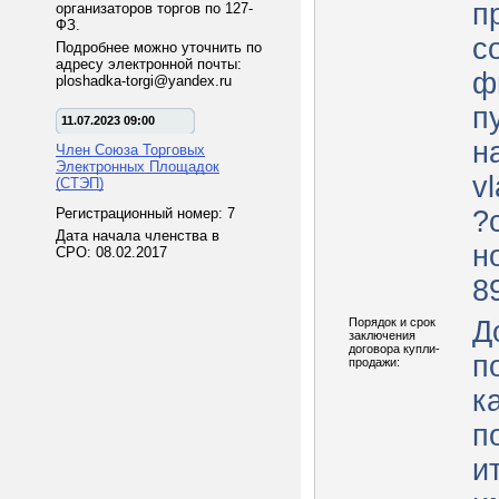
п
организаторов торгов по 127-
ФЗ.
с
Подробнее можно уточнить по
адресу электронной почты:
ф
ploshadka-torgi@yandex.ru
п
11.07.2023 09:00
н
Член Союза Торговых
Электронных Площадок
v
(СТЭП)
Регистрационный номер: 7
?
Дата начала членства в
н
СРО: 08.02.2017
8
Порядок и срок
Д
заключения
договора купли-
п
продажи:
к
п
и