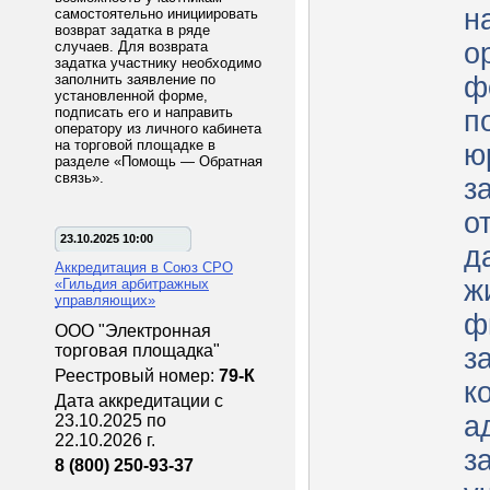
н
самостоятельно инициировать
возврат задатка в ряде
о
случаев. Для возврата
задатка участнику необходимо
заполнить заявление по
ф
установленной форме,
подписать его и направить
п
оператору из личного кабинета
на торговой площадке в
ю
разделе «Помощь — Обратная
связь».
з
о
23.10.2025 10:00
д
Аккредитация в Союз СРО
ж
«Гильдия арбитражных
управляющих»
ф
ООО "Электронная
торговая площадка"
з
Реестровый номер:
79-К
к
Дата аккредитации с
а
23.10.2025 по
22.10.2026 г.
з
8 (800) 250-93-37