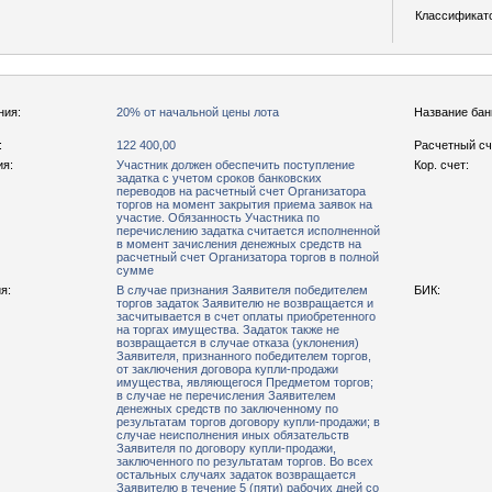
Классификат
ния:
20% от начальной цены лота
Название бан
:
122 400,00
Расчетный сч
ия:
Участник должен обеспечить поступление
Кор. счет:
задатка с учетом сроков банковских
переводов на расчетный счет Организатора
торгов на момент закрытия приема заявок на
участие. Обязанность Участника по
перечислению задатка считается исполненной
в момент зачисления денежных средств на
расчетный счет Организатора торгов в полной
сумме
я:
В случае признания Заявителя победителем
БИК:
торгов задаток Заявителю не возвращается и
засчитывается в счет оплаты приобретенного
на торгах имущества. Задаток также не
возвращается в случае отказа (уклонения)
Заявителя, признанного победителем торгов,
от заключения договора купли-продажи
имущества, являющегося Предметом торгов;
в случае не перечисления Заявителем
денежных средств по заключенному по
результатам торгов договору купли-продажи; в
случае неисполнения иных обязательств
Заявителя по договору купли-продажи,
заключенного по результатам торгов. Во всех
остальных случаях задаток возвращается
Заявителю в течение 5 (пяти) рабочих дней со