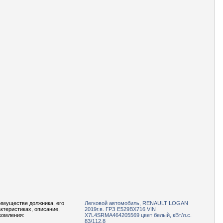
имуществе должника, его
Легковой автомобиль, RENAULT LOGAN
актеристиках, описание,
2019г.в. ГРЗ Е529ВХ716 VIN
комления:
X7L4SRMA464205569 цвет белый, кВт/л.с.
83/112.8