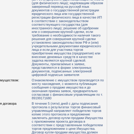
(для физического лица); надлежащим образом
заверенный перевод на русский язык
документов о государственной регистрации
юридического лица или государственной
регистрации физического лица в качестве ИП
в соответствии с законодательством
соответствующего государства (для
иностранного лица); решение об одобрении
или о совершении крупной сделки, если
требование о необходимости наличия такого
решения для совершения крупной сделки
установлено законодательством РФ и (или)
учредительными документами юридического
лица и если для участника торгов
приобретение имущества (предприятия) или
внесение денежных средств в качестве
задатка являются крупной сделкой.
Документы, прилагаемые к заявке,
представляются в форме электронных
документов, подписанных электронной
цифровой подписью заявителя
имуществом:
Ознакомление с имуществом производится по
месту нахождения, с момента публикации
сообщения о продаже имущества и до
окончания приема заявок, предварительно
согласовав с финансовым управляющим по т.
89199171680
я договора
В течение 5 (пяти) дней с даты подписания
протокола о результатах торгов финансовый
управляющий направляет победителю торгов
копию этого протокола и предложение
заключить договор купли-продажи Имущества
с приложением проекта договора в
соответствии с представленным победителем
торгов предложением о цене Имущества.
Договор купли-продажи имущества должен