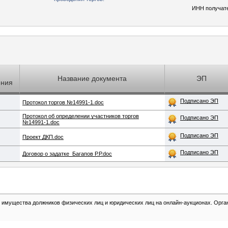
ИНН получат
Название документа
ЭП
ения
Подписано ЭП
Протокол торгов №14991-1.doc
Протокол об определении участников торгов
Подписано ЭП
№14991-1.doc
Подписано ЭП
Проект ДКП.doc
Подписано ЭП
Договор о задатке_Багапов Р.Р.doc
 имущества должников физических лиц и юридических лиц на онлайн-аукционах. Органи