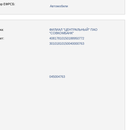
ор ЕФРСБ:
Автомобили
ка:
ФИЛИАЛ "ЦЕНТРАЛЬНЫЙ" ПАО
"СОВКОМБАНК"
ет:
40817810150188950772
30101810150040000763
045004763