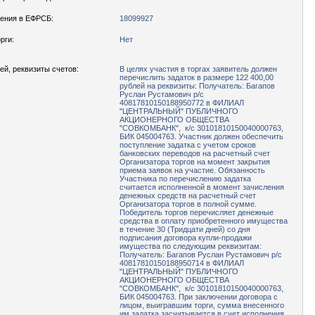
ения в ЕФРСБ:
18099927
рги:
Нет
ей, реквизиты счетов:
В целях участия в торгах заявитель должен
перечислить задаток в размере 122 400,00
рублей на реквизиты: Получатель: Багапов
Руслан Рустамович р/с
40817810150188950772 в ФИЛИАЛ
"ЦЕНТРАЛЬНЫЙ" ПУБЛИЧНОГО
АКЦИОНЕРНОГО ОБЩЕСТВА
"СОВКОМБАНК", к/с 30101810150040000763,
БИК 045004763. Участник должен обеспечить
поступление задатка с учетом сроков
банковских переводов на расчетный счет
Организатора торгов на момент закрытия
приема заявок на участие. Обязанность
Участника по перечислению задатка
считается исполненной в момент зачисления
денежных средств на расчетный счет
Организатора торгов в полной сумме.
Победитель торгов перечисляет денежные
средства в оплату приобретенного имущества
в течение 30 (Тридцати дней) со дня
подписания договора купли-продажи
имущества по следующим реквизитам:
Получатель: Багапов Руслан Рустамович р/с
40817810150188950714 в ФИЛИАЛ
"ЦЕНТРАЛЬНЫЙ" ПУБЛИЧНОГО
АКЦИОНЕРНОГО ОБЩЕСТВА
"СОВКОМБАНК", к/с 30101810150040000763,
БИК 045004763. При заключении договора с
лицом, выигравшим торги, сумма внесенного
им задатка засчитывается в счет исполнения