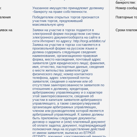
банкротстве:
:
Указанное имущество принадлежит должнику
Номер сообщ
-банкроту на праве собственности.
деления
Победителем открытых торгов признается
Повторные то
участник торгов, предложивший
максимальную цену
аявок на
Заявки на участие в торгах подаются в
Сроки платеж
электронной форме посредством системы
электронного документооборота на сайте в
сети Интернет по адресу: http://torgi.arbbitlot.ru/
Заявка на участие в торгах составляется в
произвольной форме на русском языке и
должна содержать следующие сведения:
наименование, организационно-правовая
форма, место нахождения, почтовый адрес
заявителя (для юридического лица); фамилия,
имя, отчество, паспортные данные, сведения
о месте жительства заявителя (для
физического лица); номер контактного
телефона, адрес электронной почты
заявителя; сведения о наличии или об
отсутствии заинтересованности заявителя по
отношению к должнику, кредиторам,
арбитражному управляющему и о характере
этой заинтересованности, сведения об
участии в капитале заявителя арбитражного
управляющего, а также саморегулируемой
организации арбитражных управляющих,
членом или руководителем которой является
арбитражный управляющий. К заявке должны
быть приложены следующие документы:
договор о задатке и (или) платежный документ
об оплате задатка; документ, подтверждающий
полномочия лица на осуществление действий
от имени заявителя; выписка из ЕГРЮЛ
(ЕГРИП); документ, удостоверяющий личность