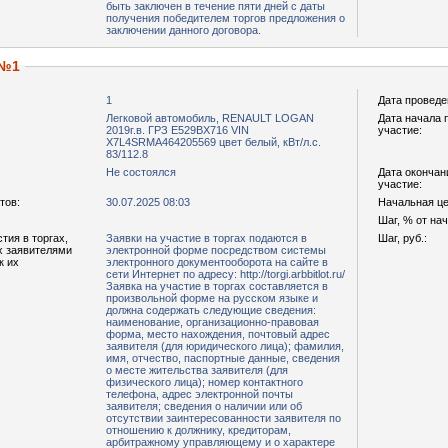
быть заключен в течение пяти дней с даты
получения победителем торгов предложения о
заключении данного договора.
 №1
1
Дата проведе
Легковой автомобиль, RENAULT LOGAN
Дата начала 
2019г.в. ГРЗ Е529ВХ716 VIN
участие:
X7L4SRMA464205569 цвет белый, кВт/л.с.
83/112.8
Не состоялся
Дата окончан
участие:
тов:
30.07.2025 08:03
Начальная цен
Шаг, % от на
тия в торгах,
Заявки на участие в торгах подаются в
Шаг, руб.:
х заявителями
электронной форме посредством системы
к их
электронного документооборота на сайте в
сети Интернет по адресу: http://torgi.arbbitlot.ru/
Заявка на участие в торгах составляется в
произвольной форме на русском языке и
должна содержать следующие сведения:
наименование, организационно-правовая
форма, место нахождения, почтовый адрес
заявителя (для юридического лица); фамилия,
имя, отчество, паспортные данные, сведения
о месте жительства заявителя (для
физического лица); номер контактного
телефона, адрес электронной почты
заявителя; сведения о наличии или об
отсутствии заинтересованности заявителя по
отношению к должнику, кредиторам,
арбитражному управляющему и о характере