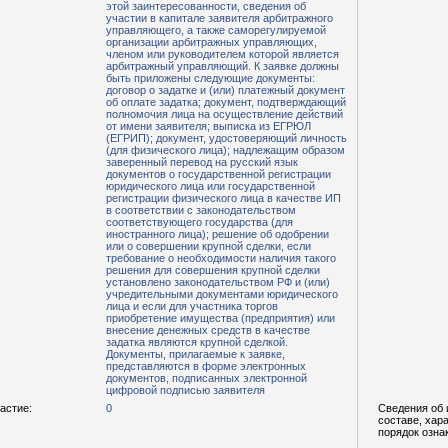
этой заинтересованности, сведения об
участии в капитале заявителя арбитражного
управляющего, а также саморегулируемой
организации арбитражных управляющих,
членом или руководителем которой является
арбитражный управляющий. К заявке должны
быть приложены следующие документы:
договор о задатке и (или) платежный документ
об оплате задатка; документ, подтверждающий
полномочия лица на осуществление действий
от имени заявителя; выписка из ЕГРЮЛ
(ЕГРИП); документ, удостоверяющий личность
(для физического лица); надлежащим образом
заверенный перевод на русский язык
документов о государственной регистрации
юридического лица или государственной
регистрации физического лица в качестве ИП
в соответствии с законодательством
соответствующего государства (для
иностранного лица); решение об одобрении
или о совершении крупной сделки, если
требование о необходимости наличия такого
решения для совершения крупной сделки
установлено законодательством РФ и (или)
учредительными документами юридического
лица и если для участника торгов
приобретение имущества (предприятия) или
внесение денежных средств в качестве
задатка являются крупной сделкой.
Документы, прилагаемые к заявке,
представляются в форме электронных
документов, подписанных электронной
цифровой подписью заявителя
астие:
0
Сведения об 
составе, хар
порядок озна