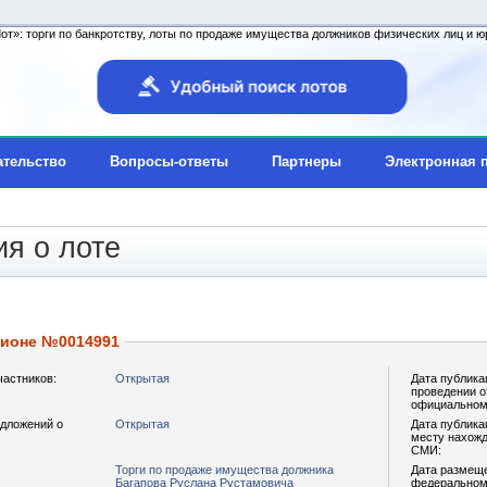
т»: торги по банкротству, лоты по продаже имущества должников физических лиц и юр
ательство
Вопросы-ответы
Партнеры
Электронная 
я о лоте
ционе №0014991
частников:
Открытая
Дата публика
проведении о
официальном
дложений о
Открытая
Дата публика
месту нахожд
СМИ:
Торги по продаже имущества должника
Дата размещ
Багапова Руслана Рустамовича
федеральном 