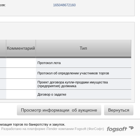
еля:
165048672160
Комментарий
Тип
Протокол лота
Протокол об определении участников торгов
Проект договора купли-продажи имущества
(предприятия) должника
Договор о задатке
зация торгов по банкротству и закупок.
Разработано на платформе iTender компании Fogsoft (ФогСофт)