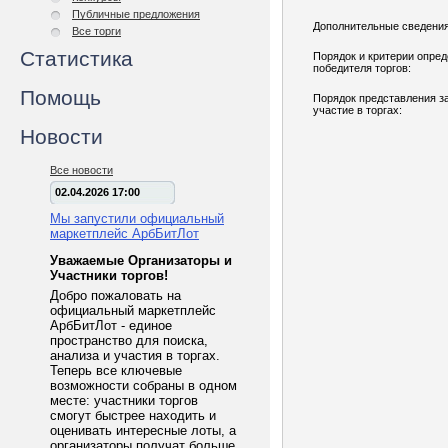
Публичные предложения
Дополнительные сведения
Все торги
Статистика
Порядок и критерии опре
победителя торгов:
Помощь
Порядок представления з
участие в торгах:
Новости
Все новости
02.04.2026 17:00
Мы запустили официальный
маркетплейс АрбБитЛот
Уважаемые Организаторы и
Участники торгов!
Добро пожаловать на
официальный маркетплейс
АрбБитЛот - единое
пространство для поиска,
анализа и участия в торгах.
Теперь все ключевые
возможности собраны в одном
месте: участники торгов
смогут быстрее находить и
оценивать интересные лоты, а
организаторы получат больше