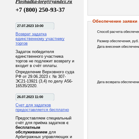
Ploshadka-torgi@yandex.ru
+7 (800) 250-93-37
Обеспечение заявки
27.07.2023 10:00
Способ расчета обеспече
Возврат задатка
единственному участнику
Размер обеспечения, руб.
торгов
Дата внесения обеспечен
Задаток победителя
единственного участника
торгов не подлежит возврату и
входит в счёт оплаты.
Определение Верховного суда
РФ от 29.06.2023 г. № 307-
ЭС21-13921 (3,4) по делу А56-
Дата возврата обеспечени
16535/2020.
26.07.2023 11:00
Счет для задатков
предоставляется бесплатно
Предоставляем специальный
счёт для приёма задатков
с
бесплатным
обслуживанием
для
Арбитражных управляющих и