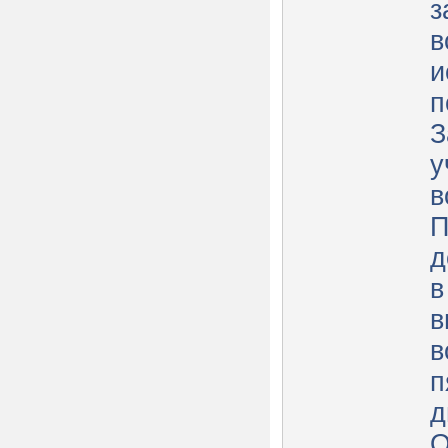
з
в
и
п
З
у
в
П
д
в
в
в
п
д
О