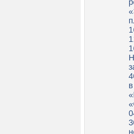
р
«
п
1
1
1
Н
з
4
в
«
«
0
3
н