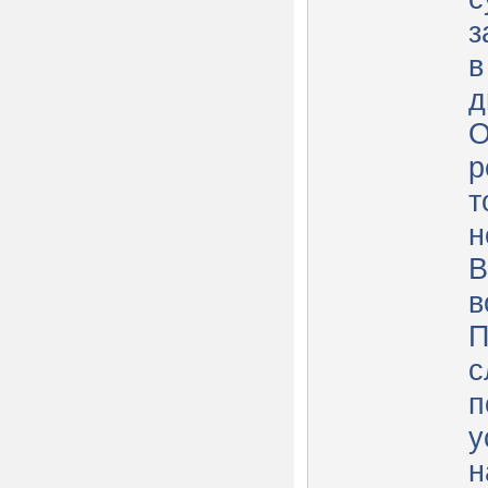
з
в
д
О
р
т
н
В
в
П
с
п
у
н