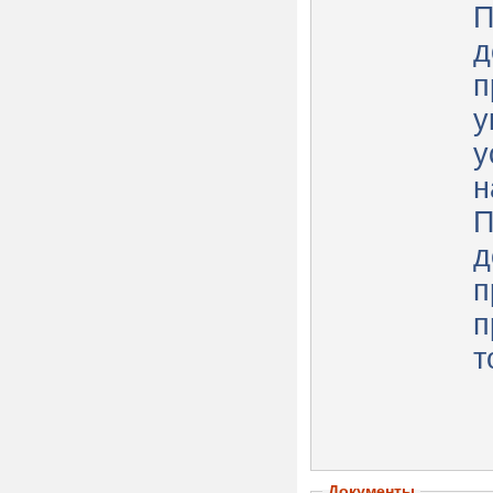
П
д
п
у
у
н
П
д
п
п
т
Документы