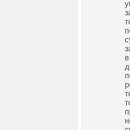
у
з
т
п
с
з
в
д
п
р
т
т
п
н
с