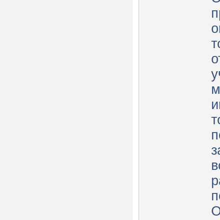
п
о
т
о
у
м
и
т
п
з
в
р
п
О