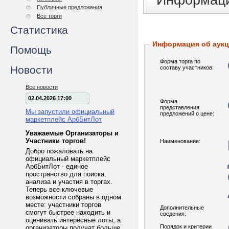
Информаци
Публичные предложения
Все торги
Статистика
Информация об аук
Помощь
Форма торга по
Новости
составу участников:
Все новости
02.04.2026 17:00
Форма
представления
Мы запустили официальный
предложений о цене:
маркетплейс АрбБитЛот
Уважаемые Организаторы и
Участники торгов!
Наименование:
Добро пожаловать на
официальный маркетплейс
АрбБитЛот - единое
пространство для поиска,
анализа и участия в торгах.
Теперь все ключевые
возможности собраны в одном
месте: участники торгов
Дополнительные
смогут быстрее находить и
сведения:
оценивать интересные лоты, а
Порядок и критерии
организаторы получат больше