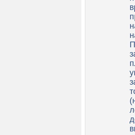
в
п
н
н
П
з
п
у
з
т
(
л
д
в