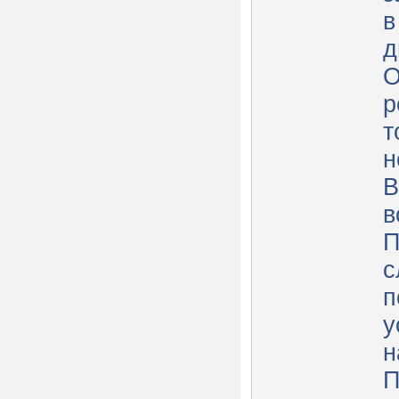
в
д
О
р
т
н
В
в
П
с
п
у
н
П