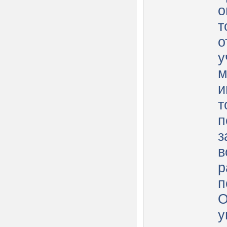
о
т
о
у
м
и
т
п
з
в
р
п
О
у