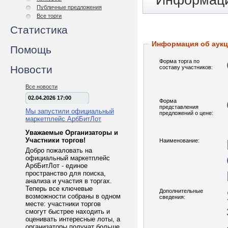
Информаци
Публичные предложения
Все торги
Статистика
Информация об аук
Помощь
Форма торга по
Новости
составу участников:
Все новости
02.04.2026 17:00
Форма
представления
Мы запустили официальный
предложений о цене:
маркетплейс АрбБитЛот
Уважаемые Организаторы и
Участники торгов!
Наименование:
Добро пожаловать на
официальный маркетплейс
АрбБитЛот - единое
пространство для поиска,
анализа и участия в торгах.
Теперь все ключевые
Дополнительные
возможности собраны в одном
сведения:
месте: участники торгов
смогут быстрее находить и
оценивать интересные лоты, а
организаторы получат больше