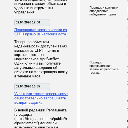
внимания к своим объектам и
удобные инструменты
Порядок и критерии
определения
управления.
победителя торгов:
02.04.2026 17:00
Подключили заказ выписки из
ЕГРН прямо из карточки лота
Теперь по объектам
недвижимости доступен заказ
выписки из ЕГРН прямо в
карточке лота на
маркетплейсе АрбБитЛот
Порядок
Один клик - и вы получите
представления
актуальные сведения об
заявок на участие в
объекте на электронную почту
торгах:
в течение часа.
02.04.2026 16:55
Участники торгов теперь могут
самостоятельно запрашивать
возврат задатка
В новой редакции Регламента
площадки
(https://torgi.arbbitlot.ru/public/h
elp/reglament/) добавили
возможность участникам