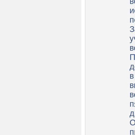
в
и
п
З
у
в
П
д
в
в
в
п
д
О
п