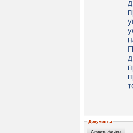
д
п
у
у
н
П
д
п
п
т
Документы