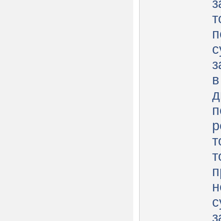
з
т
п
с
з
в
д
п
р
т
т
п
н
с
з