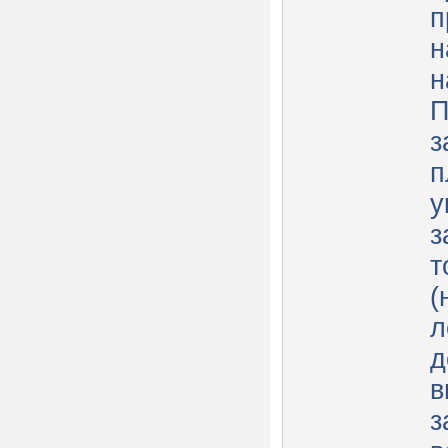
п
н
н
П
з
п
у
з
т
(
л
д
в
з