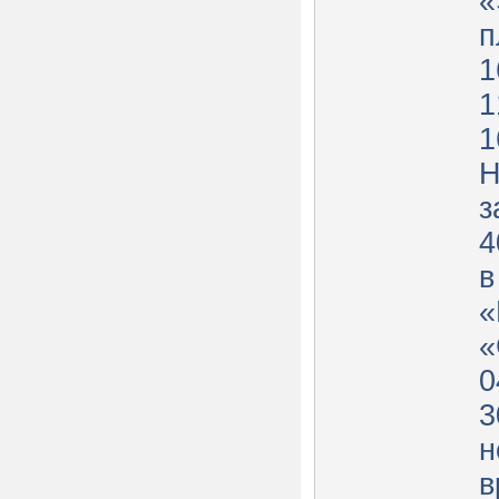
«
п
1
1
1
Н
з
4
в
«
«
0
3
н
в