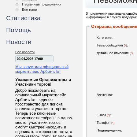
Невозможн
Публичные предложения
Все торги
В приложении произошла ошибка
Статистика
информацию в службу поддержк
Отправка сообщени
Помощь
Категория:
Новости
Тема сообщения
:
(*)
Все новости
Детальное описание
:
(*)
02.04.2026 17:00
Мы запустили официальный
маркетплейс АрбБитЛот
Уважаемые Организаторы и
Участники торгов!
Добро пожаловать на
официальный маркетплейс
Вложение:
АрбБитЛот - единое
пространство для поиска,
анализа и участия в торгах.
Теперь все ключевые
E-mail
:
(*)
возможности собраны в одном
месте: участники торгов
Телефон
:
(*)
смогут быстрее находить и
Подтверждение:
оценивать интересные лоты, а
организаторы получат больше