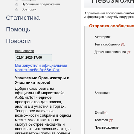
Невозможн
Публичные предложения
Все торги
В приложении произошла ошибка
Статистика
информацию в службу поддержк
Отправка сообщени
Помощь
Категория:
Новости
Тема сообщения
:
(*)
Все новости
Детальное описание
:
(*)
02.04.2026 17:00
Мы запустили официальный
маркетплейс АрбБитЛот
Уважаемые Организаторы и
Участники торгов!
Добро пожаловать на
официальный маркетплейс
Вложение:
АрбБитЛот - единое
пространство для поиска,
анализа и участия в торгах.
Теперь все ключевые
E-mail
:
(*)
возможности собраны в одном
месте: участники торгов
Телефон
:
(*)
смогут быстрее находить и
Подтверждение:
оценивать интересные лоты, а
организаторы получат больше